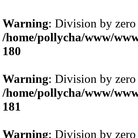
Warning
: Division by zero
/home/pollycha/www/www
180
Warning
: Division by zero
/home/pollycha/www/www
181
Warning
: Division by zero