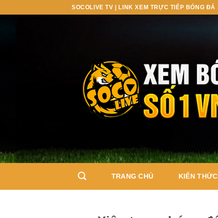
Skip
SOCOLIVE TV | LINK XEM TRỰC TIẾP BÓNG ĐÁ
to
content
TRANG CHỦ
KIẾN THỨC