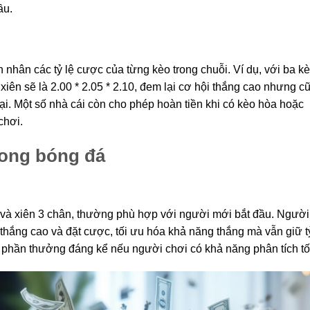
ầu.
 nhân các tỷ lệ cược của từng kèo trong chuỗi. Ví dụ, với ba k
 lệ xiên sẽ là 2.00 * 2.05 * 2.10, đem lại cơ hội thắng cao nhưng c
bại. Một số nhà cái còn cho phép hoàn tiền khi có kèo hòa hoặc
chơi.
trong bóng đá
n và xiên 3 chân, thường phù hợp với người mới bắt đầu. Người
 thắng cao và đặt cược, tối ưu hóa khả năng thắng mà vẫn giữ t
 phần thưởng đáng kể nếu người chơi có khả năng phân tích tốt