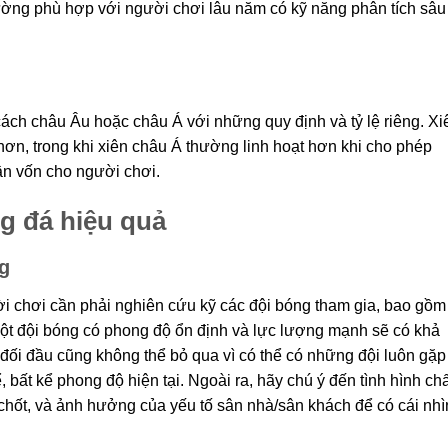
ường phù hợp với người chơi lâu năm có kỹ năng phân tích sâu
ách châu Âu hoặc châu Á với những quy định và tỷ lệ riêng. Xi
 hơn, trong khi xiên châu Á thường linh hoạt hơn khi cho phép
ần vốn cho người chơi​.
g đá hiệu quả
g
ời chơi cần phải nghiên cứu kỹ các đội bóng tham gia, bao gồm
Một đội bóng có phong độ ổn định và lực lượng mạnh sẽ có khả
đối đầu cũng không thể bỏ qua vì có thể có những đội luôn gặp
, bất kể phong độ hiện tại. Ngoài ra, hãy chú ý đến tình hình ch
chốt, và ảnh hưởng của yếu tố sân nhà/sân khách để có cái nhì