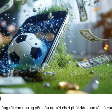
)
ệ thắng rất cao nhưng yêu cầu người chơi phải đảm bảo tất cả cá