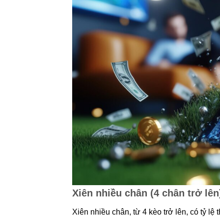
Xiên nhiều chân (4 chân trở lên
Xiên nhiều chân, từ 4 kèo trở lên, có tỷ l