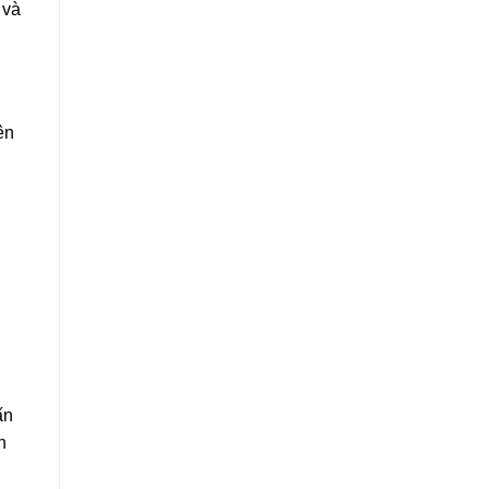
 và
ên
ấn
n