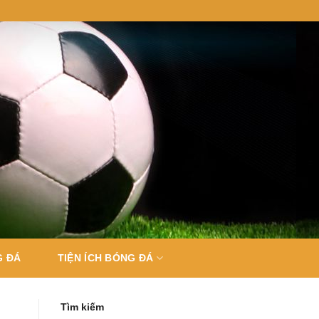
G ĐÁ
TIỆN ÍCH BÓNG ĐÁ
Tìm kiếm