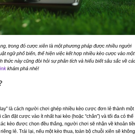
ạng, trong đó cược xiên là một phương pháp được nhiều người
huật ngữ phổ biến, thể hiện việc kết hợp nhiều kèo cược vào một
nh thức này cũng đòi hỏi sự phân tích và hiểu biết sâu sắc về cá
ink
khám phá nhé!
?
rlay” là cách người chơi ghép nhiều kèo cược đơn lẻ thành một
cần đặt cược vào ít nhất hai kèo (hoặc “chân”) và tối đa có thể 
 các kèo được chọn đều thắng, người chơi sẽ nhận về khoản tiề
iêng lẻ. Trái lại, nếu một kèo thua, toàn bộ chuỗi xiên sẽ không